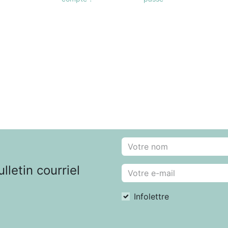
letin courriel
Infolettre