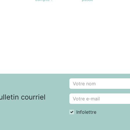
letin courriel
Infolettre