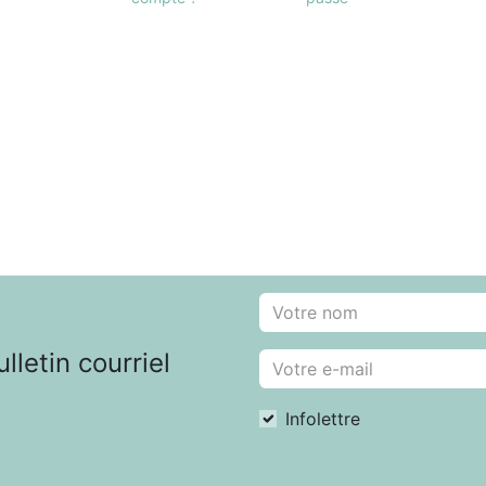
letin courriel
Infolettre