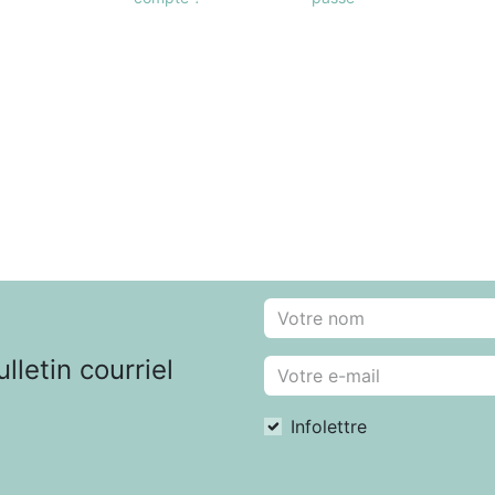
letin courriel
Infolettre