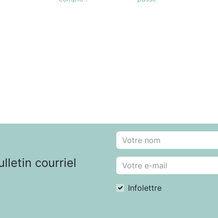
letin courriel
Infolettre