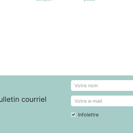
letin courriel
Infolettre