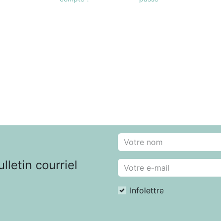
letin courriel
Infolettre