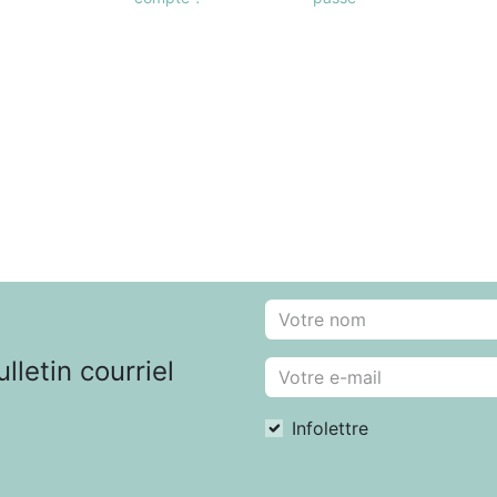
letin courriel
Infolettre