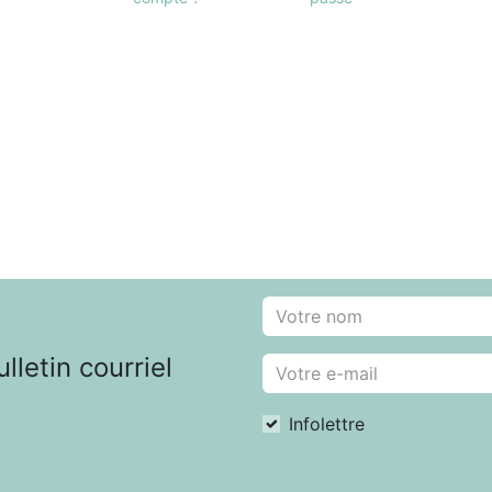
letin courriel
Infolettre