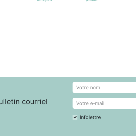
letin courriel
Infolettre