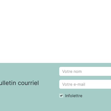
letin courriel
Infolettre