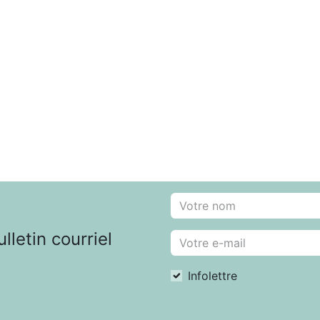
letin courriel
Infolettre