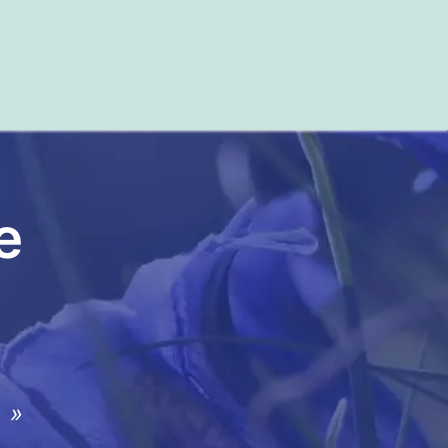
 et de références
e
 »