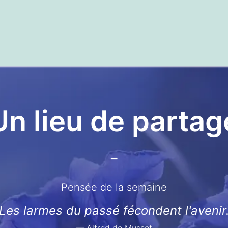
textes
Articles
Centre de documentation
Un lieu de partag
-
Pensée de la semaine
 Les larmes du passé fécondent l'avenir.
— Alfred de Musset