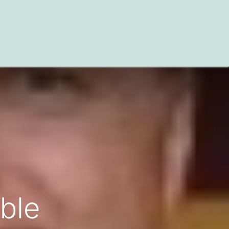
 et de références
ble