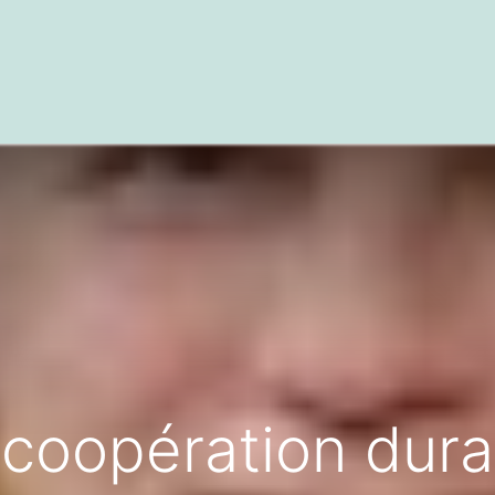
textes
Articles
Centre de documentation
 coopération dura