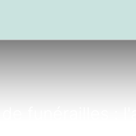
textes
Articles
Centre de documentation
de funérailles : 
 service des famil