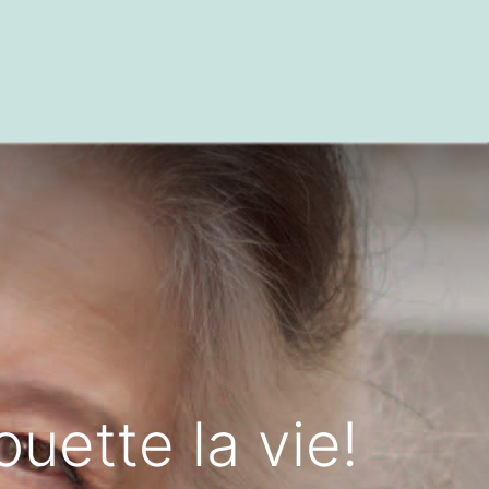
 et de références
uette la vie!