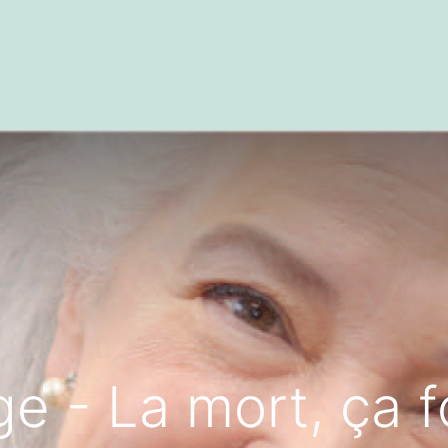
textes
Articles
Centre de documentation
e - La mort, ça fo