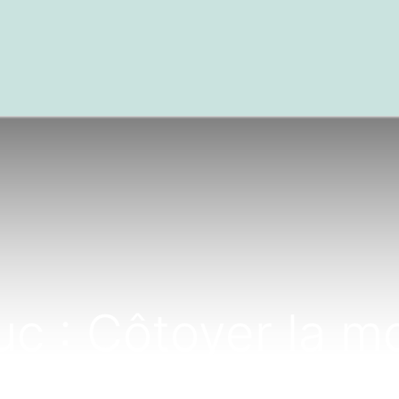
textes
Articles
Centre de documentation
c : Côtoyer la 
une leçon de vie