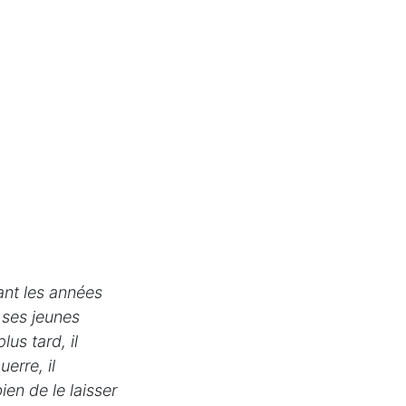
rant les années
 ses jeunes
us tard, il
erre, il
ien de le laisser