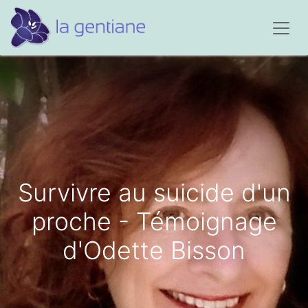
Survivre au suicide d'un
proche - Témoignage
d'Odette Bisson