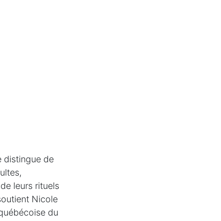
e distingue de
ultes,
e leurs rituels
 soutient Nicole
 québécoise du