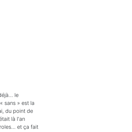
éjà... le
« sans » est la
i, du point de
ait là l'an
les... et ça fait