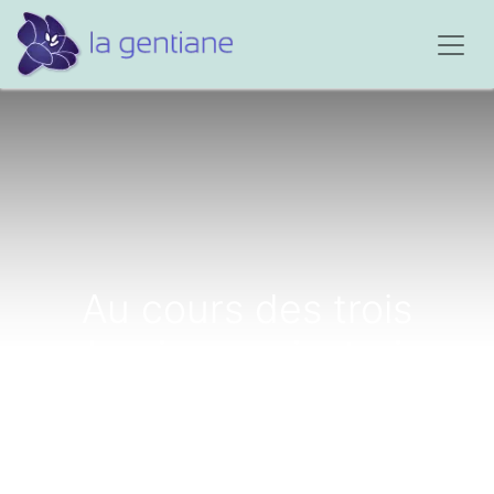
Au cours des trois
derniers mois, trois
décès m'ont entourée...