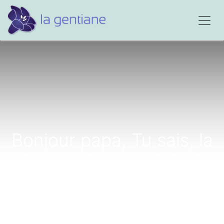
Bonjour papa, Tu sais, la
vie nous joue parfois de
mauvais tours...