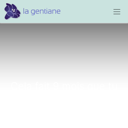
Cela fait 9 mois que tu
es parti...