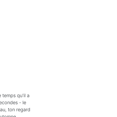
e temps qu'il a
secondes - le
eau, ton regard
 automne