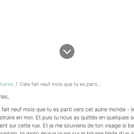
Autres
Cela fait neuf mois que tu es parti...
as,
 fait neuf mois que tu es parti vers cet autre monde - l
nstruire en moi. Et puis tu nous as quittés en quelques 
ent sur cette rue. Et je me souviens de ton visage si b
e lointain, ta moto épave jaune sur le bitume tiède d'un