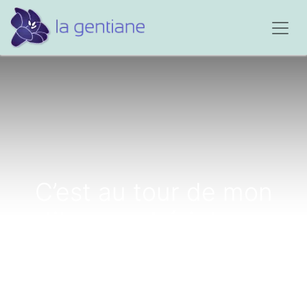
C’est au tour de mon
petit papa chéri de nous
quitter