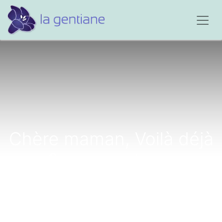
Chère maman, Voilà déjà
2 ans que tu es
décédée...