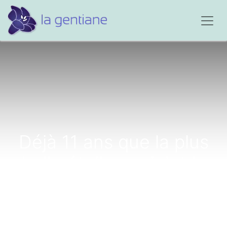
Déjà 11 ans que la plus
belle étoile a rejoint le
ciel...