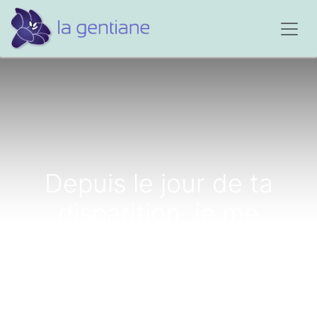
Depuis le jour de ta
disparition, je me
demande si tu es mieux
là-haut...