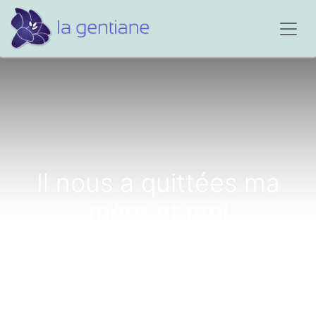
Il nous a quittées ma
mère et moi
brutalement, sans
prévenir