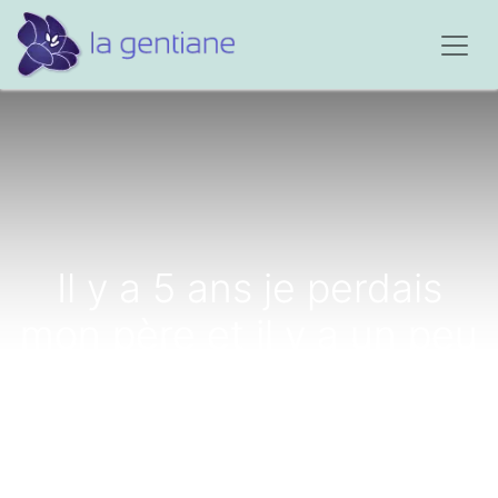
Il y a 5 ans je perdais
mon père et il y a un peu
moins d'un mois mon
petit frère...