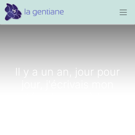
Il y a un an, jour pour
jour, j'écrivais mon
témoignage à La
Gentiane pour dire ma
douleur...