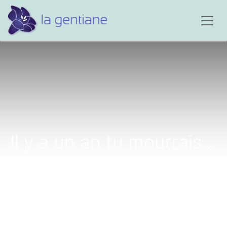
Il y a un an tu mourrais...
seul chez toi dans ton
studio...