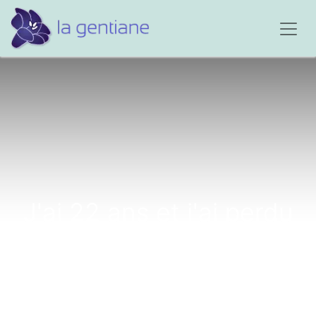
J'ai 22 ans et j'ai perdu
mon frère jumeau