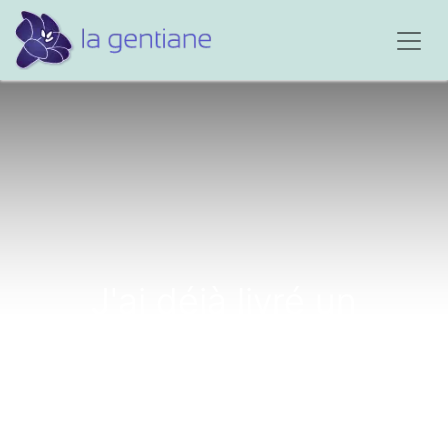
J'ai déjà livré un
témoignage...