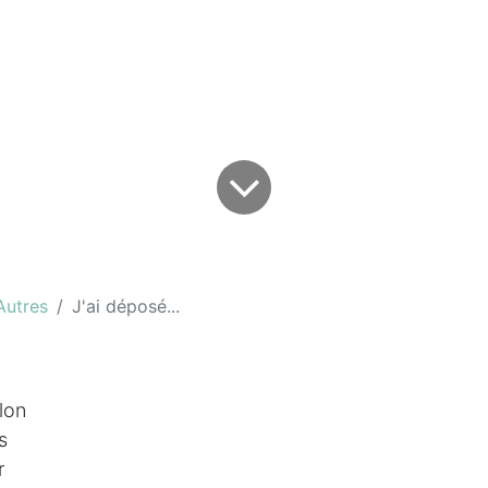
Autres
J'ai déposé...
lon
s
r