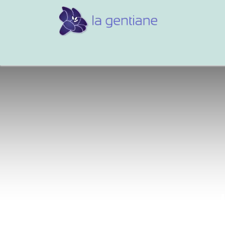
Conseils et références
Vos 
J