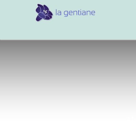
Conseils et références
Vos 
J