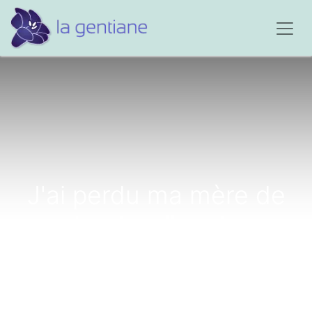
J'ai perdu ma mère de
mort naturelle, et mon
père par suicide