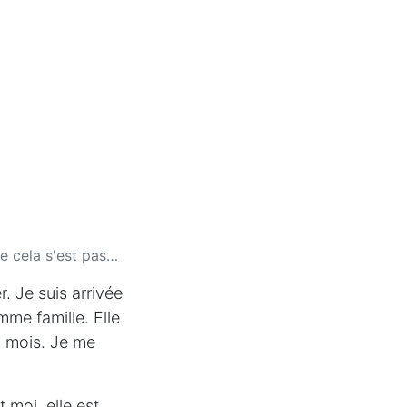
a s'est passé hier
r. Je suis arrivée
mme famille. Elle
3 mois. Je me
 moi, elle est