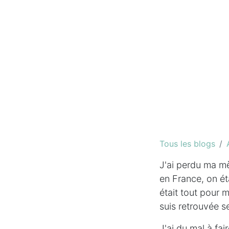
Tous les blogs
J'ai perdu ma mèr
en France, on éta
était tout pour 
suis retrouvée se
J'ai du mal à fai