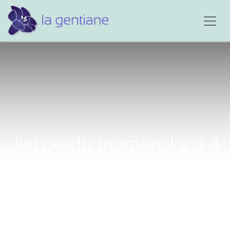
J'ai perdu maman il y a 4
ans cette année et mon
papa le 28 janvier 2014...