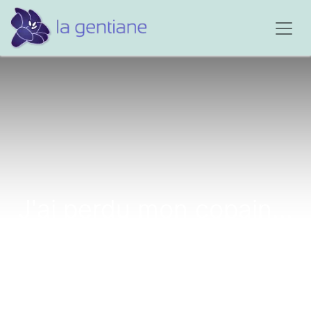
J'ai perdu mon copain...
il n'avait que 20 ans