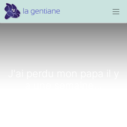
J'ai perdu mon papa il y
a une semaine...
j'attends son retour tous
les soirs.