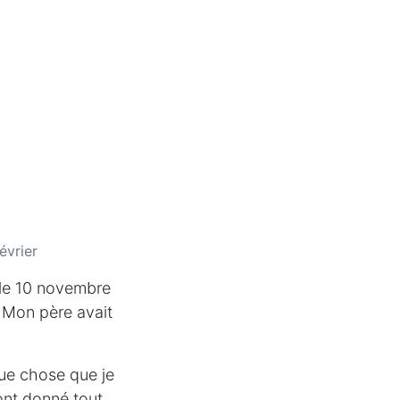
évrier
e le 10 novembre
. Mon père avait
que chose que je
ont donné tout