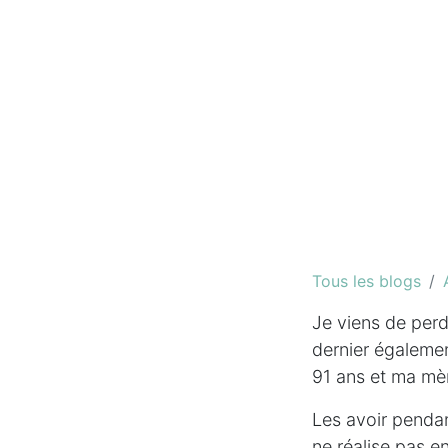
Tous les blogs
Je viens de perd
dernier égalemen
91 ans et ma mè
Les avoir pendan
ne réalise pas e