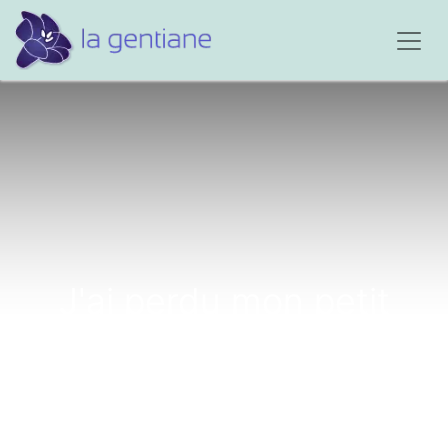
J'ai perdu mon petit
frère