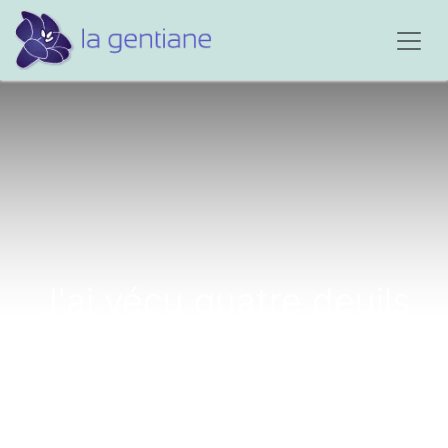
J'ai vécu quatre deuils
depuis quatre ans...