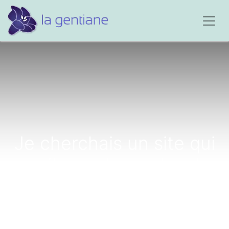
Je cherchais un site qui
aurait pu m'apporter des
éléments de réponse...