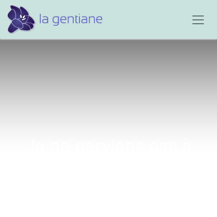
Je ne parviens pas à
surmonter ce drame...