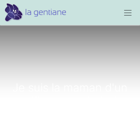
Je suis la maman d'un
petit garçon de trois
ans...