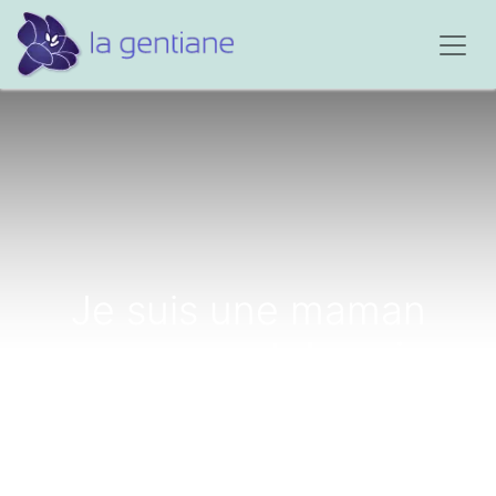
Je suis une maman
monoparentale qui a
trois enfants adorables...